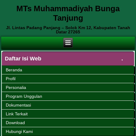
MTs Muhammadiyah Bunga
Tanjung
Jl. Lintas Padang Panjang – Solok Km 12, Kabupaten Tanah
Datar 27265
Daftar Isi Web
Beranda
Profil
Personalia
Program Unggulan
Dokumentasi
Link Terkait
Download
Hubungi Kami