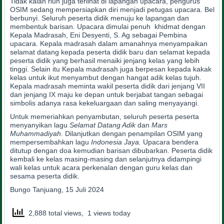
Tidak kalah riuh juga terlihat di lapangan upacara, pengurus
OSIM sedang mempersiapkan diri menjadi petugas upacara. Bel
berbunyi. Seluruh peserta didik menuju ke lapangan dan
membentuk barisan. Upacara dimulai penuh khidmat dengan
Kepala Madrasah, Eni Desyenti, S. Ag sebagai Pembina
upacara. Kepala madrasah dalam amanahnya menyampaikan
selamat datang kepada peserta didik baru dan selamat kepada
peserta didik yang berhasil menaiki jenjang kelas yang lebih
tinggi. Selain itu Kepala madrasah juga berpesan kepada kakak
kelas untuk ikut menyambut dengan hangat adik kelas tujuh.
Kepala madrasah meminta wakil peserta didik dari jenjang VII
dan jenjang IX maju ke depan untuk berjabat tangan sebagai
simbolis adanya rasa kekeluargaan dan saling menyayangi.
Untuk memeriahkan penyambutan, seluruh peserta peserta
menyanyikan lagu
Selamat Datang Adik
dan
Mars
Muhammadiyah
. Dilanjutkan dengan penampilan OSIM yang
mempersembahkan lagu
Indonesia Jaya.
Upacara bendera
ditutup dengan doa kemudian barisan dibubarkan. Peserta didik
kembali ke kelas masing-masing dan selanjutnya didampingi
wali kelas untuk acara perkenalan dengan guru kelas dan
sesama peserta didik.
Bungo Tanjuang, 15 Juli 2024
2,888 total views, 1 views today