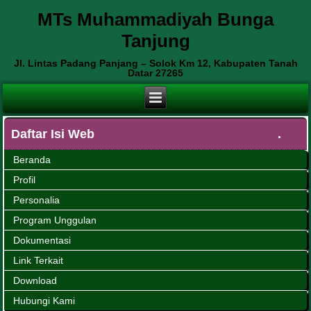
MTs Muhammadiyah Bunga
Tanjung
Jl. Lintas Padang Panjang – Solok Km 12, Kabupaten Tanah
Datar 27265
Daftar Isi Web
Beranda
Profil
Personalia
Program Unggulan
Dokumentasi
Link Terkait
Download
Hubungi Kami