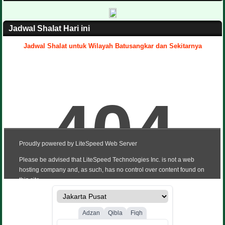
Jadwal Shalat Hari ini
Jadwal Shalat untuk Wilayah Batusangkar dan Sekitarnya
.